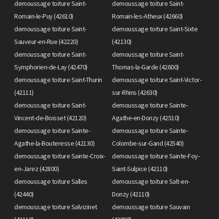
demoussage toiture Saint-
demoussage toiture Saint-
Romain-le-Puy (42610)
Romain-les-Atheux (42660)
demoussage toiture Saint-
demoussage toiture Saint-Sixte
Sauveur-en-Rue (42220)
(42130)
demoussage toiture Saint-
demoussage toiture Saint-
Symphorien-de-Lay (42470)
Thomas-la-Garde (42600)
demoussage toiture Saint-Thurin
demoussage toiture Saint-Victor-
(42111)
sur-Rhins (42630)
demoussage toiture Saint-
demoussage toiture Sainte-
Vincent-de-Boisset (42120)
Agathe-en-Donzy (42510)
demoussage toiture Sainte-
demoussage toiture Sainte-
Agathe-la-Bouteresse (42130)
Colombe-sur-Gand (42540)
demoussage toiture Sainte-Croix-
demoussage toiture Sainte-Foy-
en-Jarez (42800)
Saint-Sulpice (42110)
demoussage toiture Salles
demoussage toiture Salt-en-
(42440)
Donzy (42110)
demoussage toiture Salvizinet
demoussage toiture Sauvain