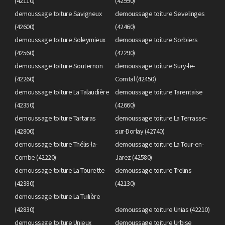
(42110)
(42990)
demoussage toiture Savigneux
demoussage toiture Sevelinges
(42600)
(42460)
demoussage toiture Soleymieux
demoussage toiture Sorbiers
(42560)
(42290)
demoussage toiture Souternon
demoussage toiture Sury-le-
(42260)
Comtal (42450)
demoussage toiture La Talaudière
demoussage toiture Tarentaise
(42350)
(42660)
demoussage toiture Tartaras
demoussage toiture La Terrasse-
(42800)
sur-Dorlay (42740)
demoussage toiture Thélis-la-
demoussage toiture La Tour-en-
Combe (42220)
Jarez (42580)
demoussage toiture La Tourette
demoussage toiture Trelins
(42380)
(42130)
demoussage toiture La Tuilière
(42830)
demoussage toiture Unias (42210)
demoussage toiture Unieux
demoussage toiture Urbise