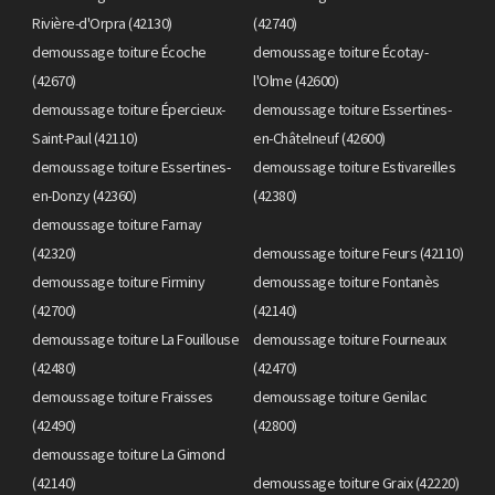
Rivière-d'Orpra (42130)
(42740)
demoussage toiture Écoche
demoussage toiture Écotay-
(42670)
l'Olme (42600)
demoussage toiture Épercieux-
demoussage toiture Essertines-
Saint-Paul (42110)
en-Châtelneuf (42600)
demoussage toiture Essertines-
demoussage toiture Estivareilles
en-Donzy (42360)
(42380)
demoussage toiture Farnay
(42320)
demoussage toiture Feurs (42110)
demoussage toiture Firminy
demoussage toiture Fontanès
(42700)
(42140)
demoussage toiture La Fouillouse
demoussage toiture Fourneaux
(42480)
(42470)
demoussage toiture Fraisses
demoussage toiture Genilac
(42490)
(42800)
demoussage toiture La Gimond
(42140)
demoussage toiture Graix (42220)