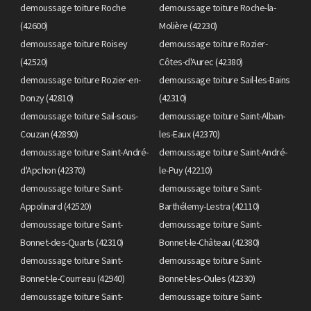
demoussage toiture Roche
demoussage toiture Roche-la-
(42600)
Molière (42230)
demoussage toiture Roisey
demoussage toiture Rozier-
(42520)
Côtes-d'Aurec (42380)
demoussage toiture Rozier-en-
demoussage toiture Sail-les-Bains
Donzy (42810)
(42310)
demoussage toiture Sail-sous-
demoussage toiture Saint-Alban-
Couzan (42890)
les-Eaux (42370)
demoussage toiture Saint-André-
demoussage toiture Saint-André-
d'Apchon (42370)
le-Puy (42210)
demoussage toiture Saint-
demoussage toiture Saint-
Appolinard (42520)
Barthélemy-Lestra (42110)
demoussage toiture Saint-
demoussage toiture Saint-
Bonnet-des-Quarts (42310)
Bonnet-le-Château (42380)
demoussage toiture Saint-
demoussage toiture Saint-
Bonnet-le-Courreau (42940)
Bonnet-les-Oules (42330)
demoussage toiture Saint-
demoussage toiture Saint-