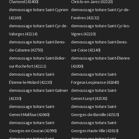
Chamond (42400)
Christo-en-Jarez (42320)
demoussage toiture Saint-Cyprien
demoussage toiture Saint-Cyr-de-
(42160)
Favières (42132)
demoussage toiture Saint-Cyr-de-
demoussage toiture Saint-Cyr-les-
Valorges (42114)
Vignes (42210)
demoussage toiture Saint-Denis-
demoussage toiture Saint-Denis-
de-Cabanne (42750)
sur-Coise (42140)
demoussage toiture Saint-Didier-
demoussage toiture Saint-Étienne
sur-Rochefort (42111)
(42000)
demoussage toiture Saint-
demoussage toiture Saint-
Étienne-le-Molard (42130)
Forgeux-Lespinasse (42640)
demoussage toiture Saint-Galmier
demoussage toiture Saint-
(42330)
Genest-Lerpt (42530)
demoussage toiture Saint-
demoussage toiture Saint-
Genest-Malifaux (42660)
Georges-de-Baroille (42510)
demoussage toiture Saint-
demoussage toiture Saint-
Georges-en-Couzan (42990)
Georges-Haute-Ville (42610)
demoussage toiture Saint-
demoussage toiture Saint-