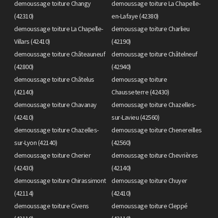
demoussage toiture Changy
demoussage toiture La Chapelle-
(42310)
en-Lafaye (42380)
demoussage toiture La Chapelle-
demoussage toiture Charlieu
Villars (42410)
(42190)
demoussage toiture Châteauneuf
demoussage toiture Châtelneuf
(42800)
(42940)
demoussage toiture Châtelus
demoussage toiture
(42140)
Chausseterre (42430)
demoussage toiture Chavanay
demoussage toiture Chazelles-
(42410)
sur-Lavieu (42560)
demoussage toiture Chazelles-
demoussage toiture Chenereilles
sur-Lyon (42140)
(42560)
demoussage toiture Cherier
demoussage toiture Chevrières
(42430)
(42140)
demoussage toiture Chirassimont
demoussage toiture Chuyer
(42114)
(42410)
demoussage toiture Civens
demoussage toiture Cleppé