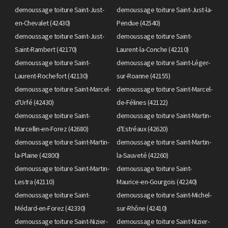
demoussage toiture Saint-Just-
demoussage toiture Saint-Just-la-
en-Chevalet (42430)
Pendue (42540)
demoussage toiture Saint-Just-
demoussage toiture Saint-
Saint-Rambert (42170)
Laurent-la-Conche (42210)
demoussage toiture Saint-
demoussage toiture Saint-Léger-
Laurent-Rochefort (42130)
sur-Roanne (42155)
demoussage toiture Saint-Marcel-
demoussage toiture Saint-Marcel-
d'Urfé (42430)
de-Félines (42122)
demoussage toiture Saint-
demoussage toiture Saint-Martin-
Marcellin-en-Forez (42680)
d'Estréaux (42620)
demoussage toiture Saint-Martin-
demoussage toiture Saint-Martin-
la-Plaine (42800)
la-Sauveté (42260)
demoussage toiture Saint-Martin-
demoussage toiture Saint-
Lestra (42110)
Maurice-en-Gourgois (42240)
demoussage toiture Saint-
demoussage toiture Saint-Michel-
Médard-en-Forez (42330)
sur-Rhône (42410)
demoussage toiture Saint-Nizier-
demoussage toiture Saint-Nizier-