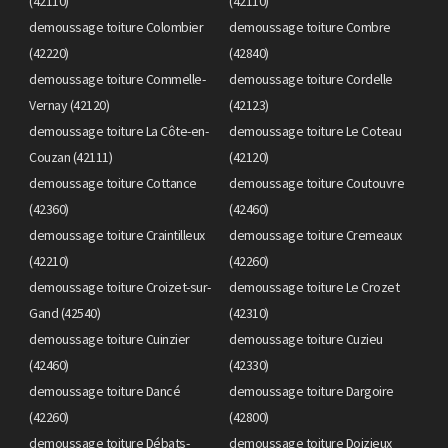
(42110)
(42110)
demoussage toiture Colombier
demoussage toiture Combre
(42220)
(42840)
demoussage toiture Commelle-
demoussage toiture Cordelle
Vernay (42120)
(42123)
demoussage toiture La Côte-en-
demoussage toiture Le Coteau
Couzan (42111)
(42120)
demoussage toiture Cottance
demoussage toiture Coutouvre
(42360)
(42460)
demoussage toiture Craintilleux
demoussage toiture Cremeaux
(42210)
(42260)
demoussage toiture Croizet-sur-
demoussage toiture Le Crozet
Gand (42540)
(42310)
demoussage toiture Cuinzier
demoussage toiture Cuzieu
(42460)
(42330)
demoussage toiture Dancé
demoussage toiture Dargoire
(42260)
(42800)
demoussage toiture Débats-
demoussage toiture Doizieux