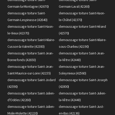
Germain-la-Montagne (42670)
Germain-Laval (42260)
demoussage toiture Saint-
demoussage toiture Saint-Haon-
Germain-Lespinasse (42640)
le-Châtel (42370)
demoussage toiture Saint-Haon-
demoussage toiture Saint-Héand
le-Vieux (42370)
(42570)
demoussage toiture Saint-Hilaire-
demoussage toiture Saint-Hilaire-
Cusson-la-Valmitte (42380)
sous-Charlieu (42190)
demoussage toiture Saint-Jean-
demoussage toiture Saint-Jean-
Bonnefonds (42650)
la-Vêtre (42440)
demoussage toiture Saint-Jean-
demoussage toiture Saint-Jean-
Saint-Maurice-sur-Loire (42155)
Soleymieux (42560)
demoussage toiture Saint-Jodard
demoussage toiture Saint-Joseph
(42590)
(42800)
demoussage toiture Saint-Julien-
demoussage toiture Saint-Julien-
d'Oddes (42260)
la-Vêtre (42440)
demoussage toiture Saint-Julien-
demoussage toiture Saint-Just-
Molin-Molette (42220)
en-Bas (42136)