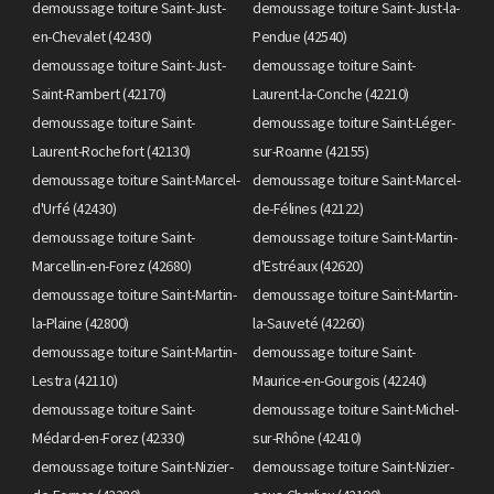
demoussage toiture Saint-Just-
demoussage toiture Saint-Just-la-
en-Chevalet (42430)
Pendue (42540)
demoussage toiture Saint-Just-
demoussage toiture Saint-
Saint-Rambert (42170)
Laurent-la-Conche (42210)
demoussage toiture Saint-
demoussage toiture Saint-Léger-
Laurent-Rochefort (42130)
sur-Roanne (42155)
demoussage toiture Saint-Marcel-
demoussage toiture Saint-Marcel-
d'Urfé (42430)
de-Félines (42122)
demoussage toiture Saint-
demoussage toiture Saint-Martin-
Marcellin-en-Forez (42680)
d'Estréaux (42620)
demoussage toiture Saint-Martin-
demoussage toiture Saint-Martin-
la-Plaine (42800)
la-Sauveté (42260)
demoussage toiture Saint-Martin-
demoussage toiture Saint-
Lestra (42110)
Maurice-en-Gourgois (42240)
demoussage toiture Saint-
demoussage toiture Saint-Michel-
Médard-en-Forez (42330)
sur-Rhône (42410)
demoussage toiture Saint-Nizier-
demoussage toiture Saint-Nizier-