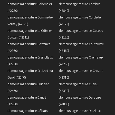
demoussage toiture Colombier
demoussage toiture Combre
(42220)
(42840)
demoussage toiture Commelle-
demoussage toiture Cordelle
Vernay (42120)
(42123)
demoussage toiture La Côte-en-
demoussage toiture Le Coteau
Couzan (42111)
(42120)
demoussage toiture Cottance
demoussage toiture Coutouvre
(42360)
(42460)
demoussage toiture Craintilleux
demoussage toiture Cremeaux
(42210)
(42260)
demoussage toiture Croizet-sur-
demoussage toiture Le Crozet
Gand (42540)
(42310)
demoussage toiture Cuinzier
demoussage toiture Cuzieu
(42460)
(42330)
demoussage toiture Dancé
demoussage toiture Dargoire
(42260)
(42800)
demoussage toiture Débats-
demoussage toiture Doizieux