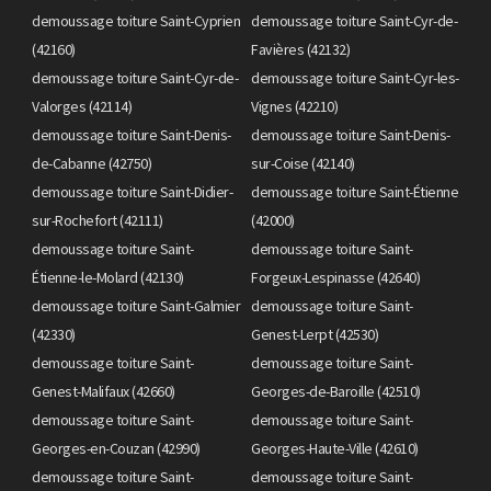
demoussage toiture Saint-Cyprien
demoussage toiture Saint-Cyr-de-
(42160)
Favières (42132)
demoussage toiture Saint-Cyr-de-
demoussage toiture Saint-Cyr-les-
Valorges (42114)
Vignes (42210)
demoussage toiture Saint-Denis-
demoussage toiture Saint-Denis-
de-Cabanne (42750)
sur-Coise (42140)
demoussage toiture Saint-Didier-
demoussage toiture Saint-Étienne
sur-Rochefort (42111)
(42000)
demoussage toiture Saint-
demoussage toiture Saint-
Étienne-le-Molard (42130)
Forgeux-Lespinasse (42640)
demoussage toiture Saint-Galmier
demoussage toiture Saint-
(42330)
Genest-Lerpt (42530)
demoussage toiture Saint-
demoussage toiture Saint-
Genest-Malifaux (42660)
Georges-de-Baroille (42510)
demoussage toiture Saint-
demoussage toiture Saint-
Georges-en-Couzan (42990)
Georges-Haute-Ville (42610)
demoussage toiture Saint-
demoussage toiture Saint-