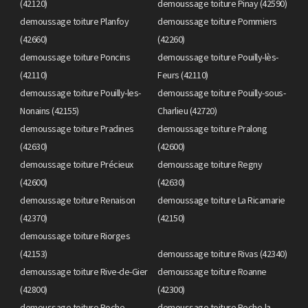
(42120)
demoussage toiture Pinay (42590)
demoussage toiture Planfoy
demoussage toiture Pommiers
(42660)
(42260)
demoussage toiture Poncins
demoussage toiture Pouilly-lès-
(42110)
Feurs (42110)
demoussage toiture Pouilly-les-
demoussage toiture Pouilly-sous-
Nonains (42155)
Charlieu (42720)
demoussage toiture Pradines
demoussage toiture Pralong
(42630)
(42600)
demoussage toiture Précieux
demoussage toiture Regny
(42600)
(42630)
demoussage toiture Renaison
demoussage toiture La Ricamarie
(42370)
(42150)
demoussage toiture Riorges
(42153)
demoussage toiture Rivas (42340)
demoussage toiture Rive-de-Gier
demoussage toiture Roanne
(42800)
(42300)
demoussage toiture Roche
demoussage toiture Roche-la-