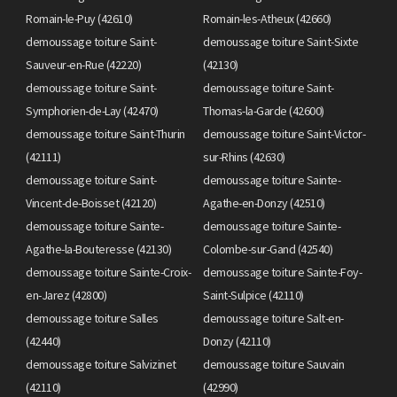
Romain-le-Puy (42610)
Romain-les-Atheux (42660)
demoussage toiture Saint-
demoussage toiture Saint-Sixte
Sauveur-en-Rue (42220)
(42130)
demoussage toiture Saint-
demoussage toiture Saint-
Symphorien-de-Lay (42470)
Thomas-la-Garde (42600)
demoussage toiture Saint-Thurin
demoussage toiture Saint-Victor-
(42111)
sur-Rhins (42630)
demoussage toiture Saint-
demoussage toiture Sainte-
Vincent-de-Boisset (42120)
Agathe-en-Donzy (42510)
demoussage toiture Sainte-
demoussage toiture Sainte-
Agathe-la-Bouteresse (42130)
Colombe-sur-Gand (42540)
demoussage toiture Sainte-Croix-
demoussage toiture Sainte-Foy-
en-Jarez (42800)
Saint-Sulpice (42110)
demoussage toiture Salles
demoussage toiture Salt-en-
(42440)
Donzy (42110)
demoussage toiture Salvizinet
demoussage toiture Sauvain
(42110)
(42990)