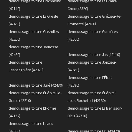
demoussage toiture Grammond
demoussage toiture La Grand-
(42140)
Croix (42320)
demoussage toiture La Gresle
demoussage toiture Grézieux-le-
(42460)
Fromental (42600)
demoussage toiture Grézolles
demoussage toiture Gumières
(42260)
(42560)
demoussage toiture Jarnosse
(42460)
demoussage toiture Jas (42110)
demoussage toiture
demoussage toiture Jonzieux
Jeansagnière (42920)
(42660)
demoussage toiture L'Étrat
demoussage toiture Juré (42430)
(42580)
demoussage toiture L'Hôpital-le-
demoussage toiture L'Hôpital-
Grand (42210)
sous-Rochefort (42130)
demoussage toiture L'Horme
demoussage toiture La Bénisson-
(42152)
Dieu (42720)
demoussage toiture Lavieu
(42560)
demoussage toiture Lay (42470)