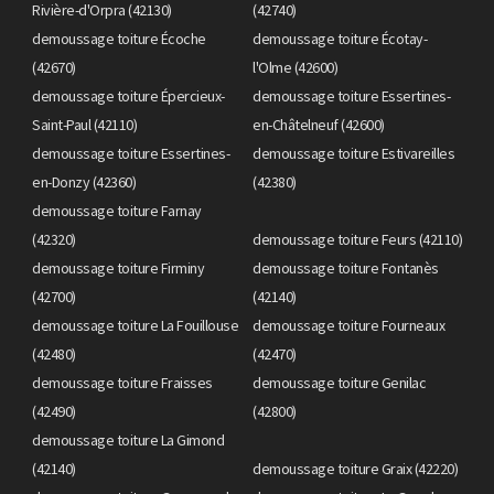
Rivière-d'Orpra (42130)
(42740)
demoussage toiture Écoche
demoussage toiture Écotay-
(42670)
l'Olme (42600)
demoussage toiture Épercieux-
demoussage toiture Essertines-
Saint-Paul (42110)
en-Châtelneuf (42600)
demoussage toiture Essertines-
demoussage toiture Estivareilles
en-Donzy (42360)
(42380)
demoussage toiture Farnay
(42320)
demoussage toiture Feurs (42110)
demoussage toiture Firminy
demoussage toiture Fontanès
(42700)
(42140)
demoussage toiture La Fouillouse
demoussage toiture Fourneaux
(42480)
(42470)
demoussage toiture Fraisses
demoussage toiture Genilac
(42490)
(42800)
demoussage toiture La Gimond
(42140)
demoussage toiture Graix (42220)