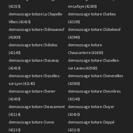
(42310)
en-Lafaye (42380)
demoussage toiture La Chapelle-
demoussage toiture Charlieu
Villars (42410)
(42190)
demoussage toiture Châteauneuf
demoussage toiture Châtelneuf
(42800)
(42940)
demoussage toiture Châtelus
demoussage toiture
(42140)
Chausseterre (42430)
demoussage toiture Chavanay
demoussage toiture Chazelles-
(42410)
sur-Lavieu (42560)
demoussage toiture Chazelles-
demoussage toiture Chenereilles
sur-Lyon (42140)
(42560)
demoussage toiture Cherier
demoussage toiture Chevrières
(42430)
(42140)
demoussage toiture Chirassimont
demoussage toiture Chuyer
(42114)
(42410)
demoussage toiture Civens
demoussage toiture Cleppé
(42110)
(42110)