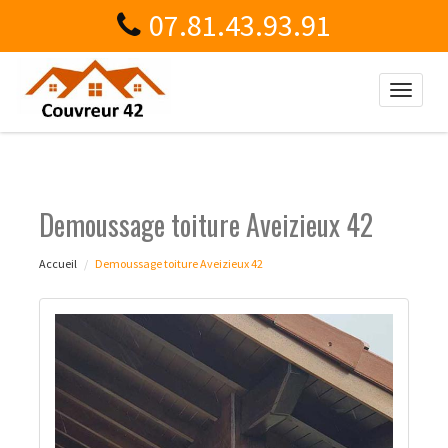
07.81.43.93.91
Toggle
naviga
Demoussage toiture Aveizieux 42
Accueil
Demoussage toiture Aveizieux 42