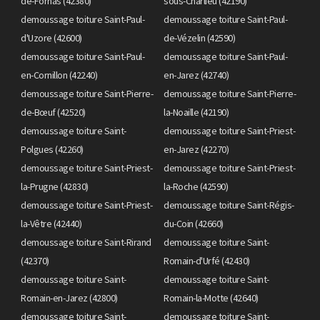
de-Fornas (42380)
sous-Charlieu (42190)
demoussage toiture Saint-Paul-
demoussage toiture Saint-Paul-
d'Uzore (42600)
de-Vézelin (42590)
demoussage toiture Saint-Paul-
demoussage toiture Saint-Paul-
en-Cornillon (42240)
en-Jarez (42740)
demoussage toiture Saint-Pierre-
demoussage toiture Saint-Pierre-
de-Bœuf (42520)
la-Noaille (42190)
demoussage toiture Saint-
demoussage toiture Saint-Priest-
Polgues (42260)
en-Jarez (42270)
demoussage toiture Saint-Priest-
demoussage toiture Saint-Priest-
la-Prugne (42830)
la-Roche (42590)
demoussage toiture Saint-Priest-
demoussage toiture Saint-Régis-
la-Vêtre (42440)
du-Coin (42660)
demoussage toiture Saint-Rirand
demoussage toiture Saint-
(42370)
Romain-d'Urfé (42430)
demoussage toiture Saint-
demoussage toiture Saint-
Romain-en-Jarez (42800)
Romain-la-Motte (42640)
demoussage toiture Saint-
demoussage toiture Saint-