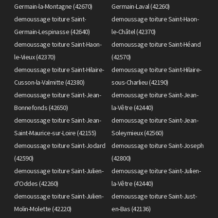
Germain-la-Montagne (42670)
Germain-Laval (42260)
demoussage toiture Saint-
demoussage toiture Saint-Haon-
Germain-Lespinasse (42640)
le-Châtel (42370)
demoussage toiture Saint-Haon-
demoussage toiture Saint-Héand
le-Vieux (42370)
(42570)
demoussage toiture Saint-Hilaire-
demoussage toiture Saint-Hilaire-
Cusson-la-Valmitte (42380)
sous-Charlieu (42190)
demoussage toiture Saint-Jean-
demoussage toiture Saint-Jean-
Bonnefonds (42650)
la-Vêtre (42440)
demoussage toiture Saint-Jean-
demoussage toiture Saint-Jean-
Saint-Maurice-sur-Loire (42155)
Soleymieux (42560)
demoussage toiture Saint-Jodard
demoussage toiture Saint-Joseph
(42590)
(42800)
demoussage toiture Saint-Julien-
demoussage toiture Saint-Julien-
d'Oddes (42260)
la-Vêtre (42440)
demoussage toiture Saint-Julien-
demoussage toiture Saint-Just-
Molin-Molette (42220)
en-Bas (42136)