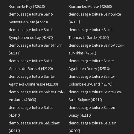
Romain-le-Puy (42610)
Romain-les-Atheux (42660)
demoussage toiture Saint-
demoussage toiture Saint-Sixte
Sauveur-en-Rue (42220)
(42130)
demoussage toiture Saint-
demoussage toiture Saint-
Symphorien-de-Lay (42470)
Thomas-la-Garde (42600)
demoussage toiture Saint-Thurin
demoussage toiture Saint-Victor-
(42111)
sur-Rhins (42630)
demoussage toiture Saint-
demoussage toiture Sainte-
Vincent-de-Boisset (42120)
Agathe-en-Donzy (42510)
demoussage toiture Sainte-
demoussage toiture Sainte-
Agathe-la-Bouteresse (42130)
Colombe-sur-Gand (42540)
demoussage toiture Sainte-Croix-
demoussage toiture Sainte-Foy-
en-Jarez (42800)
Saint-Sulpice (42110)
demoussage toiture Salles
demoussage toiture Salt-en-
(42440)
Donzy (42110)
demoussage toiture Salvizinet
demoussage toiture Sauvain
(42110)
(42990)