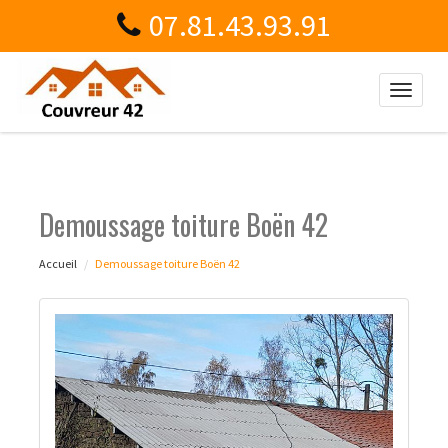
07.81.43.93.91
Toggle
naviga
Demoussage toiture Boën 42
Accueil
Demoussage toiture Boën 42