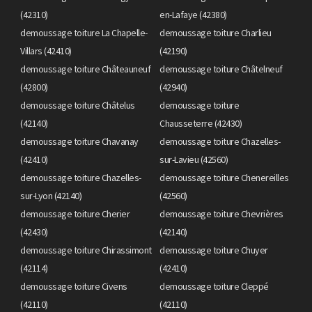
(42310)
en-Lafaye (42380)
demoussage toiture La Chapelle-
demoussage toiture Charlieu
Villars (42410)
(42190)
demoussage toiture Châteauneuf
demoussage toiture Châtelneuf
(42800)
(42940)
demoussage toiture Châtelus
demoussage toiture
(42140)
Chausseterre (42430)
demoussage toiture Chavanay
demoussage toiture Chazelles-
(42410)
sur-Lavieu (42560)
demoussage toiture Chazelles-
demoussage toiture Chenereilles
sur-Lyon (42140)
(42560)
demoussage toiture Cherier
demoussage toiture Chevrières
(42430)
(42140)
demoussage toiture Chirassimont
demoussage toiture Chuyer
(42114)
(42410)
demoussage toiture Civens
demoussage toiture Cleppé
(42110)
(42110)