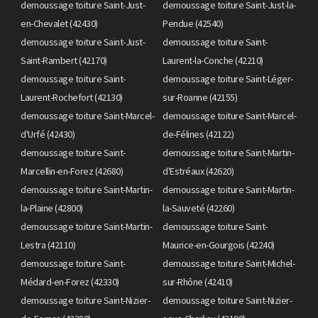
demoussage toiture Saint-Just-
demoussage toiture Saint-Just-la-
en-Chevalet (42430)
Pendue (42540)
demoussage toiture Saint-Just-
demoussage toiture Saint-
Saint-Rambert (42170)
Laurent-la-Conche (42210)
demoussage toiture Saint-
demoussage toiture Saint-Léger-
Laurent-Rochefort (42130)
sur-Roanne (42155)
demoussage toiture Saint-Marcel-
demoussage toiture Saint-Marcel-
d'Urfé (42430)
de-Félines (42122)
demoussage toiture Saint-
demoussage toiture Saint-Martin-
Marcellin-en-Forez (42680)
d'Estréaux (42620)
demoussage toiture Saint-Martin-
demoussage toiture Saint-Martin-
la-Plaine (42800)
la-Sauveté (42260)
demoussage toiture Saint-Martin-
demoussage toiture Saint-
Lestra (42110)
Maurice-en-Gourgois (42240)
demoussage toiture Saint-
demoussage toiture Saint-Michel-
Médard-en-Forez (42330)
sur-Rhône (42410)
demoussage toiture Saint-Nizier-
demoussage toiture Saint-Nizier-