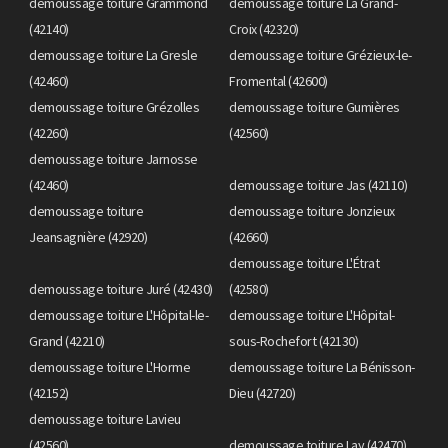
demoussage toiture Grammond
demoussage toiture La Grand-
(42140)
Croix (42320)
demoussage toiture La Gresle
demoussage toiture Grézieux-le-
(42460)
Fromental (42600)
demoussage toiture Grézolles
demoussage toiture Gumières
(42260)
(42560)
demoussage toiture Jarnosse
(42460)
demoussage toiture Jas (42110)
demoussage toiture
demoussage toiture Jonzieux
Jeansagnière (42920)
(42660)
demoussage toiture L'Étrat
demoussage toiture Juré (42430)
(42580)
demoussage toiture L'Hôpital-le-
demoussage toiture L'Hôpital-
Grand (42210)
sous-Rochefort (42130)
demoussage toiture L'Horme
demoussage toiture La Bénisson-
(42152)
Dieu (42720)
demoussage toiture Lavieu
(42560)
demoussage toiture Lay (42470)