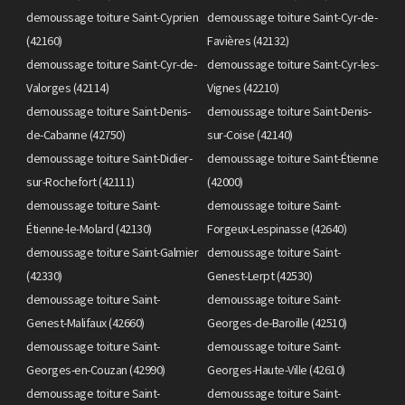
demoussage toiture Saint-Cyprien
demoussage toiture Saint-Cyr-de-
(42160)
Favières (42132)
demoussage toiture Saint-Cyr-de-
demoussage toiture Saint-Cyr-les-
Valorges (42114)
Vignes (42210)
demoussage toiture Saint-Denis-
demoussage toiture Saint-Denis-
de-Cabanne (42750)
sur-Coise (42140)
demoussage toiture Saint-Didier-
demoussage toiture Saint-Étienne
sur-Rochefort (42111)
(42000)
demoussage toiture Saint-
demoussage toiture Saint-
Étienne-le-Molard (42130)
Forgeux-Lespinasse (42640)
demoussage toiture Saint-Galmier
demoussage toiture Saint-
(42330)
Genest-Lerpt (42530)
demoussage toiture Saint-
demoussage toiture Saint-
Genest-Malifaux (42660)
Georges-de-Baroille (42510)
demoussage toiture Saint-
demoussage toiture Saint-
Georges-en-Couzan (42990)
Georges-Haute-Ville (42610)
demoussage toiture Saint-
demoussage toiture Saint-