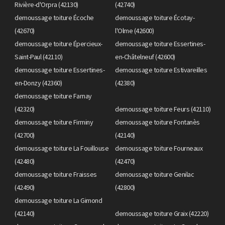
Rivière-d'Orpra (42130)
(42740)
demoussage toiture Écoche
demoussage toiture Écotay-
(42670)
l'Olme (42600)
demoussage toiture Épercieux-
demoussage toiture Essertines-
Saint-Paul (42110)
en-Châtelneuf (42600)
demoussage toiture Essertines-
demoussage toiture Estivareilles
en-Donzy (42360)
(42380)
demoussage toiture Farnay
(42320)
demoussage toiture Feurs (42110)
demoussage toiture Firminy
demoussage toiture Fontanès
(42700)
(42140)
demoussage toiture La Fouillouse
demoussage toiture Fourneaux
(42480)
(42470)
demoussage toiture Fraisses
demoussage toiture Genilac
(42490)
(42800)
demoussage toiture La Gimond
(42140)
demoussage toiture Graix (42220)