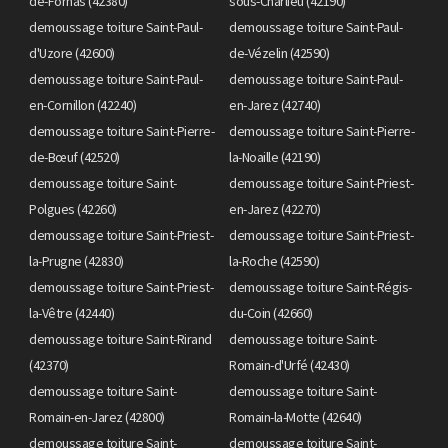
de-Fornas (42380)
sous-Charlieu (42190)
demoussage toiture Saint-Paul-
demoussage toiture Saint-Paul-
d'Uzore (42600)
de-Vézelin (42590)
demoussage toiture Saint-Paul-
demoussage toiture Saint-Paul-
en-Cornillon (42240)
en-Jarez (42740)
demoussage toiture Saint-Pierre-
demoussage toiture Saint-Pierre-
de-Bœuf (42520)
la-Noaille (42190)
demoussage toiture Saint-
demoussage toiture Saint-Priest-
Polgues (42260)
en-Jarez (42270)
demoussage toiture Saint-Priest-
demoussage toiture Saint-Priest-
la-Prugne (42830)
la-Roche (42590)
demoussage toiture Saint-Priest-
demoussage toiture Saint-Régis-
la-Vêtre (42440)
du-Coin (42660)
demoussage toiture Saint-Rirand
demoussage toiture Saint-
(42370)
Romain-d'Urfé (42430)
demoussage toiture Saint-
demoussage toiture Saint-
Romain-en-Jarez (42800)
Romain-la-Motte (42640)
demoussage toiture Saint-
demoussage toiture Saint-