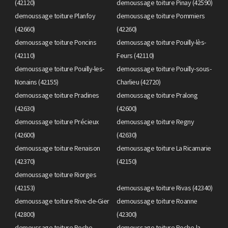
(42120)
demoussage toiture Pinay (42590)
demoussage toiture Planfoy
demoussage toiture Pommiers
(42660)
(42260)
demoussage toiture Poncins
demoussage toiture Pouilly-lès-
(42110)
Feurs (42110)
demoussage toiture Pouilly-les-
demoussage toiture Pouilly-sous-
Nonains (42155)
Charlieu (42720)
demoussage toiture Pradines
demoussage toiture Pralong
(42630)
(42600)
demoussage toiture Précieux
demoussage toiture Regny
(42600)
(42630)
demoussage toiture Renaison
demoussage toiture La Ricamarie
(42370)
(42150)
demoussage toiture Riorges
(42153)
demoussage toiture Rivas (42340)
demoussage toiture Rive-de-Gier
demoussage toiture Roanne
(42800)
(42300)
demoussage toiture Roche
demoussage toiture Roche-la-