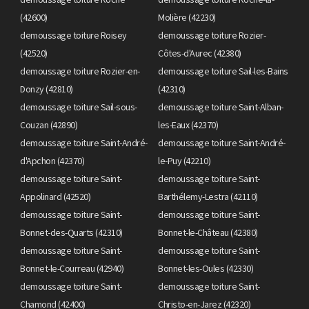
(42600)
Molière (42230)
demoussage toiture Roisey
demoussage toiture Rozier-
(42520)
Côtes-d'Aurec (42380)
demoussage toiture Rozier-en-
demoussage toiture Sail-les-Bains
Donzy (42810)
(42310)
demoussage toiture Sail-sous-
demoussage toiture Saint-Alban-
Couzan (42890)
les-Eaux (42370)
demoussage toiture Saint-André-
demoussage toiture Saint-André-
d'Apchon (42370)
le-Puy (42210)
demoussage toiture Saint-
demoussage toiture Saint-
Appolinard (42520)
Barthélemy-Lestra (42110)
demoussage toiture Saint-
demoussage toiture Saint-
Bonnet-des-Quarts (42310)
Bonnet-le-Château (42380)
demoussage toiture Saint-
demoussage toiture Saint-
Bonnet-le-Courreau (42940)
Bonnet-les-Oules (42330)
demoussage toiture Saint-
demoussage toiture Saint-
Chamond (42400)
Christo-en-Jarez (42320)