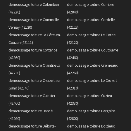
demoussage toiture Colombier
demoussage toiture Combre
(42220)
(42840)
demoussage toiture Commelle-
demoussage toiture Cordelle
Vernay (42120)
(42123)
demoussage toiture La Côte-en-
demoussage toiture Le Coteau
Couzan (42111)
(42120)
demoussage toiture Cottance
demoussage toiture Coutouvre
(42360)
(42460)
demoussage toiture Craintilleux
demoussage toiture Cremeaux
(42210)
(42260)
demoussage toiture Croizet-sur-
demoussage toiture Le Crozet
Gand (42540)
(42310)
demoussage toiture Cuinzier
demoussage toiture Cuzieu
(42460)
(42330)
demoussage toiture Dancé
demoussage toiture Dargoire
(42260)
(42800)
demoussage toiture Débats-
demoussage toiture Doizieux