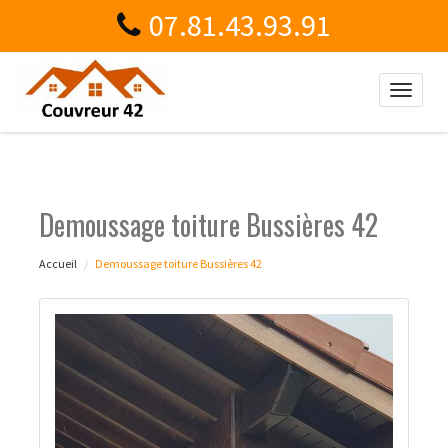
07.81.43.93.91
Toggle
naviga
Demoussage toiture Bussières 42
Accueil
Demoussage toiture Bussières 42