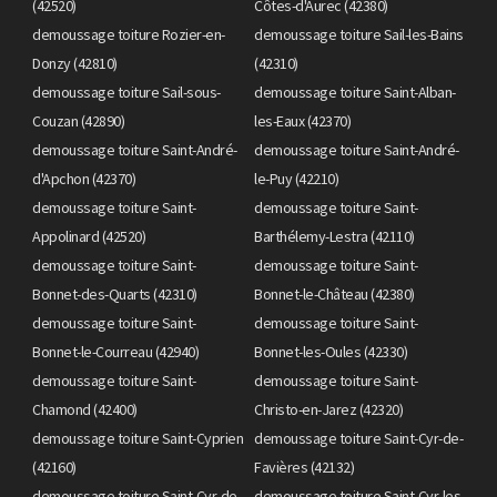
(42520)
Côtes-d'Aurec (42380)
demoussage toiture Rozier-en-
demoussage toiture Sail-les-Bains
Donzy (42810)
(42310)
demoussage toiture Sail-sous-
demoussage toiture Saint-Alban-
Couzan (42890)
les-Eaux (42370)
demoussage toiture Saint-André-
demoussage toiture Saint-André-
d'Apchon (42370)
le-Puy (42210)
demoussage toiture Saint-
demoussage toiture Saint-
Appolinard (42520)
Barthélemy-Lestra (42110)
demoussage toiture Saint-
demoussage toiture Saint-
Bonnet-des-Quarts (42310)
Bonnet-le-Château (42380)
demoussage toiture Saint-
demoussage toiture Saint-
Bonnet-le-Courreau (42940)
Bonnet-les-Oules (42330)
demoussage toiture Saint-
demoussage toiture Saint-
Chamond (42400)
Christo-en-Jarez (42320)
demoussage toiture Saint-Cyprien
demoussage toiture Saint-Cyr-de-
(42160)
Favières (42132)
demoussage toiture Saint-Cyr-de-
demoussage toiture Saint-Cyr-les-