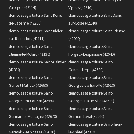
Valorges (42114)
Vignes (42210)
demoussage toiture Saint-Denis-
demoussage toiture Saint-Denis-
de-Cabanne (42750)
sur-Coise (42140)
demoussage toiture Saint-Didier-
demoussage toiture Saint-Étienne
sur-Rochefort (42111)
(42000)
demoussage toiture Saint-
demoussage toiture Saint-
Étienne-le-Molard (42130)
Forgeux-Lespinasse (42640)
demoussage toiture Saint-Galmier
demoussage toiture Saint-
(42330)
Genest-Lerpt (42530)
demoussage toiture Saint-
demoussage toiture Saint-
Genest-Malifaux (42660)
Georges-de-Baroille (42510)
demoussage toiture Saint-
demoussage toiture Saint-
Georges-en-Couzan (42990)
Georges-Haute-Ville (42610)
demoussage toiture Saint-
demoussage toiture Saint-
Germain-la-Montagne (42670)
Germain-Laval (42260)
demoussage toiture Saint-
demoussage toiture Saint-Haon-
Germain-Lespinasse (42640)
le-Châtel (42370)