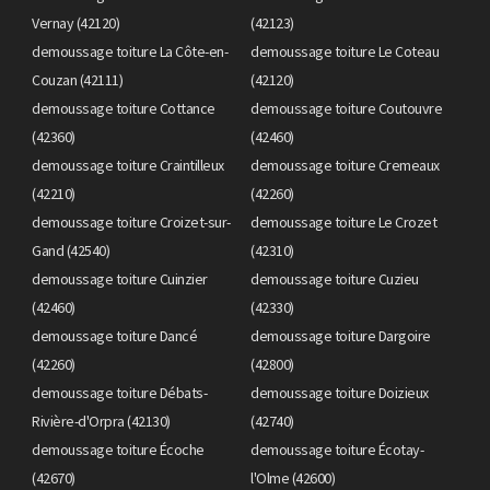
Vernay (42120)
(42123)
demoussage toiture La Côte-en-
demoussage toiture Le Coteau
Couzan (42111)
(42120)
demoussage toiture Cottance
demoussage toiture Coutouvre
(42360)
(42460)
demoussage toiture Craintilleux
demoussage toiture Cremeaux
(42210)
(42260)
demoussage toiture Croizet-sur-
demoussage toiture Le Crozet
Gand (42540)
(42310)
demoussage toiture Cuinzier
demoussage toiture Cuzieu
(42460)
(42330)
demoussage toiture Dancé
demoussage toiture Dargoire
(42260)
(42800)
demoussage toiture Débats-
demoussage toiture Doizieux
Rivière-d'Orpra (42130)
(42740)
demoussage toiture Écoche
demoussage toiture Écotay-
(42670)
l'Olme (42600)