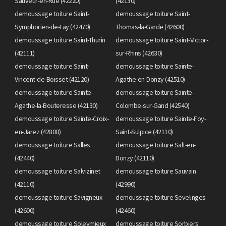
Sauveur-en-Rue (42220)
(42130)
demoussage toiture Saint-
demoussage toiture Saint-
Symphorien-de-Lay (42470)
Thomas-la-Garde (42600)
demoussage toiture Saint-Thurin
demoussage toiture Saint-Victor-
(42111)
sur-Rhins (42630)
demoussage toiture Saint-
demoussage toiture Sainte-
Vincent-de-Boisset (42120)
Agathe-en-Donzy (42510)
demoussage toiture Sainte-
demoussage toiture Sainte-
Agathe-la-Bouteresse (42130)
Colombe-sur-Gand (42540)
demoussage toiture Sainte-Croix-
demoussage toiture Sainte-Foy-
en-Jarez (42800)
Saint-Sulpice (42110)
demoussage toiture Salles
demoussage toiture Salt-en-
(42440)
Donzy (42110)
demoussage toiture Salvizinet
demoussage toiture Sauvain
(42110)
(42990)
demoussage toiture Savigneux
demoussage toiture Sevelinges
(42600)
(42460)
demoussage toiture Soleymieux
demoussage toiture Sorbiers