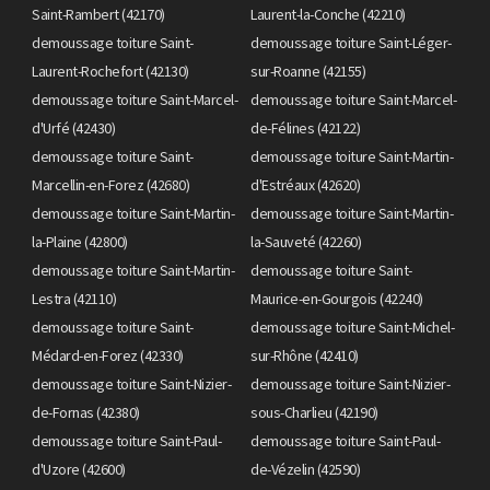
Saint-Rambert (42170)
Laurent-la-Conche (42210)
demoussage toiture Saint-
demoussage toiture Saint-Léger-
Laurent-Rochefort (42130)
sur-Roanne (42155)
demoussage toiture Saint-Marcel-
demoussage toiture Saint-Marcel-
d'Urfé (42430)
de-Félines (42122)
demoussage toiture Saint-
demoussage toiture Saint-Martin-
Marcellin-en-Forez (42680)
d'Estréaux (42620)
demoussage toiture Saint-Martin-
demoussage toiture Saint-Martin-
la-Plaine (42800)
la-Sauveté (42260)
demoussage toiture Saint-Martin-
demoussage toiture Saint-
Lestra (42110)
Maurice-en-Gourgois (42240)
demoussage toiture Saint-
demoussage toiture Saint-Michel-
Médard-en-Forez (42330)
sur-Rhône (42410)
demoussage toiture Saint-Nizier-
demoussage toiture Saint-Nizier-
de-Fornas (42380)
sous-Charlieu (42190)
demoussage toiture Saint-Paul-
demoussage toiture Saint-Paul-
d'Uzore (42600)
de-Vézelin (42590)