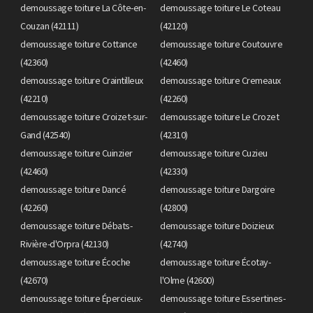
demoussage toiture La Côte-en-
demoussage toiture Le Coteau
Couzan (42111)
(42120)
demoussage toiture Cottance
demoussage toiture Coutouvre
(42360)
(42460)
demoussage toiture Craintilleux
demoussage toiture Cremeaux
(42210)
(42260)
demoussage toiture Croizet-sur-
demoussage toiture Le Crozet
Gand (42540)
(42310)
demoussage toiture Cuinzier
demoussage toiture Cuzieu
(42460)
(42330)
demoussage toiture Dancé
demoussage toiture Dargoire
(42260)
(42800)
demoussage toiture Débats-
demoussage toiture Doizieux
Rivière-d'Orpra (42130)
(42740)
demoussage toiture Écoche
demoussage toiture Écotay-
(42670)
l'Olme (42600)
demoussage toiture Épercieux-
demoussage toiture Essertines-