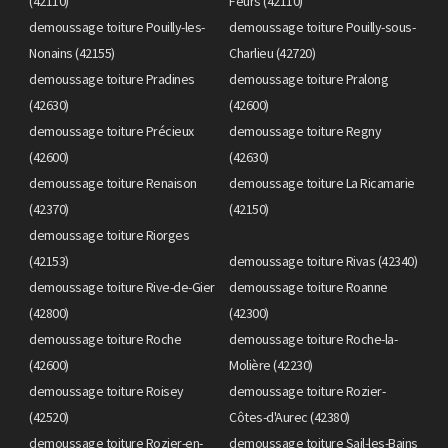
(42110)
Feurs (42110)
demoussage toiture Pouilly-les-
demoussage toiture Pouilly-sous-
Nonains (42155)
Charlieu (42720)
demoussage toiture Pradines
demoussage toiture Pralong
(42630)
(42600)
demoussage toiture Précieux
demoussage toiture Regny
(42600)
(42630)
demoussage toiture Renaison
demoussage toiture La Ricamarie
(42370)
(42150)
demoussage toiture Riorges
(42153)
demoussage toiture Rivas (42340)
demoussage toiture Rive-de-Gier
demoussage toiture Roanne
(42800)
(42300)
demoussage toiture Roche
demoussage toiture Roche-la-
(42600)
Molière (42230)
demoussage toiture Roisey
demoussage toiture Rozier-
(42520)
Côtes-d'Aurec (42380)
demoussage toiture Rozier-en-
demoussage toiture Sail-les-Bains