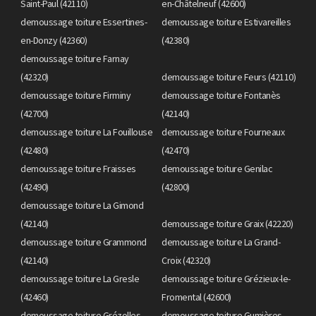
Saint-Paul (42110)
en-Châtelneuf (42600)
demoussage toiture Essertines-
demoussage toiture Estivareilles
en-Donzy (42360)
(42380)
demoussage toiture Farnay
(42320)
demoussage toiture Feurs (42110)
demoussage toiture Firminy
demoussage toiture Fontanès
(42700)
(42140)
demoussage toiture La Fouillouse
demoussage toiture Fourneaux
(42480)
(42470)
demoussage toiture Fraisses
demoussage toiture Genilac
(42490)
(42800)
demoussage toiture La Gimond
(42140)
demoussage toiture Graix (42220)
demoussage toiture Grammond
demoussage toiture La Grand-
(42140)
Croix (42320)
demoussage toiture La Gresle
demoussage toiture Grézieux-le-
(42460)
Fromental (42600)
demoussage toiture Grézolles
demoussage toiture Gumières