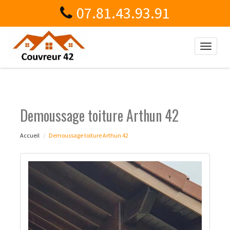
07.81.43.93.91
Toggle
naviga
Demoussage toiture Arthun 42
Accueil
Demoussage toiture Arthun 42