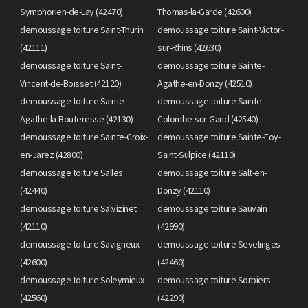
Symphorien-de-Lay (42470)
Thomas-la-Garde (42600)
demoussage toiture Saint-Thurin
demoussage toiture Saint-Victor-
(42111)
sur-Rhins (42630)
demoussage toiture Saint-
demoussage toiture Sainte-
Vincent-de-Boisset (42120)
Agathe-en-Donzy (42510)
demoussage toiture Sainte-
demoussage toiture Sainte-
Agathe-la-Bouteresse (42130)
Colombe-sur-Gand (42540)
demoussage toiture Sainte-Croix-
demoussage toiture Sainte-Foy-
en-Jarez (42800)
Saint-Sulpice (42110)
demoussage toiture Salles
demoussage toiture Salt-en-
(42440)
Donzy (42110)
demoussage toiture Salvizinet
demoussage toiture Sauvain
(42110)
(42990)
demoussage toiture Savigneux
demoussage toiture Sevelinges
(42600)
(42460)
demoussage toiture Soleymieux
demoussage toiture Sorbiers
(42560)
(42290)