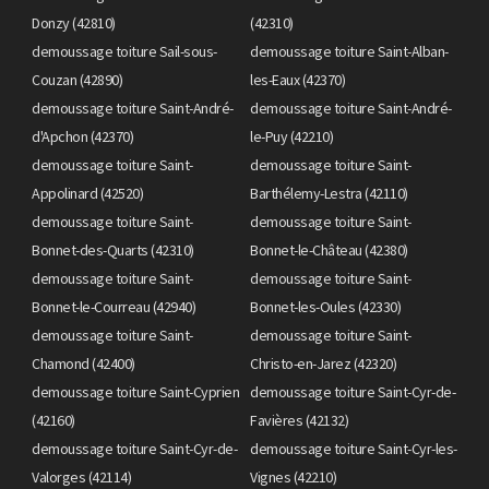
Donzy (42810)
(42310)
demoussage toiture Sail-sous-
demoussage toiture Saint-Alban-
Couzan (42890)
les-Eaux (42370)
demoussage toiture Saint-André-
demoussage toiture Saint-André-
d'Apchon (42370)
le-Puy (42210)
demoussage toiture Saint-
demoussage toiture Saint-
Appolinard (42520)
Barthélemy-Lestra (42110)
demoussage toiture Saint-
demoussage toiture Saint-
Bonnet-des-Quarts (42310)
Bonnet-le-Château (42380)
demoussage toiture Saint-
demoussage toiture Saint-
Bonnet-le-Courreau (42940)
Bonnet-les-Oules (42330)
demoussage toiture Saint-
demoussage toiture Saint-
Chamond (42400)
Christo-en-Jarez (42320)
demoussage toiture Saint-Cyprien
demoussage toiture Saint-Cyr-de-
(42160)
Favières (42132)
demoussage toiture Saint-Cyr-de-
demoussage toiture Saint-Cyr-les-
Valorges (42114)
Vignes (42210)