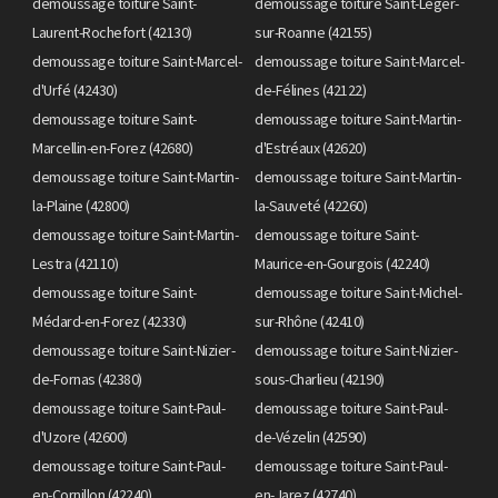
demoussage toiture Saint-
demoussage toiture Saint-Léger-
Laurent-Rochefort (42130)
sur-Roanne (42155)
demoussage toiture Saint-Marcel-
demoussage toiture Saint-Marcel-
d'Urfé (42430)
de-Félines (42122)
demoussage toiture Saint-
demoussage toiture Saint-Martin-
Marcellin-en-Forez (42680)
d'Estréaux (42620)
demoussage toiture Saint-Martin-
demoussage toiture Saint-Martin-
la-Plaine (42800)
la-Sauveté (42260)
demoussage toiture Saint-Martin-
demoussage toiture Saint-
Lestra (42110)
Maurice-en-Gourgois (42240)
demoussage toiture Saint-
demoussage toiture Saint-Michel-
Médard-en-Forez (42330)
sur-Rhône (42410)
demoussage toiture Saint-Nizier-
demoussage toiture Saint-Nizier-
de-Fornas (42380)
sous-Charlieu (42190)
demoussage toiture Saint-Paul-
demoussage toiture Saint-Paul-
d'Uzore (42600)
de-Vézelin (42590)
demoussage toiture Saint-Paul-
demoussage toiture Saint-Paul-
en-Cornillon (42240)
en-Jarez (42740)