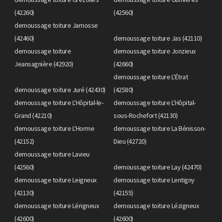
(42260)
(42560)
demoussage toiture Jarnosse
(42460)
demoussage toiture Jas (42110)
demoussage toiture
demoussage toiture Jonzieux
Jeansagnière (42920)
(42660)
demoussage toiture L'Étrat
demoussage toiture Juré (42430)
(42580)
demoussage toiture L'Hôpital-le-
demoussage toiture L'Hôpital-
Grand (42210)
sous-Rochefort (42130)
demoussage toiture L'Horme
demoussage toiture La Bénisson-
(42152)
Dieu (42720)
demoussage toiture Lavieu
(42560)
demoussage toiture Lay (42470)
demoussage toiture Leigneux
demoussage toiture Lentigny
(42130)
(42155)
demoussage toiture Lérigneux
demoussage toiture Lézigneux
(42600)
(42600)