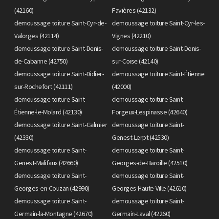
(42160)
Favières (42132)
demoussage toiture Saint-Cyr-de-
demoussage toiture Saint-Cyr-les-
Valorges (42114)
Vignes (42210)
demoussage toiture Saint-Denis-
demoussage toiture Saint-Denis-
de-Cabanne (42750)
sur-Coise (42140)
demoussage toiture Saint-Didier-
demoussage toiture Saint-Étienne
sur-Rochefort (42111)
(42000)
demoussage toiture Saint-
demoussage toiture Saint-
Étienne-le-Molard (42130)
Forgeux-Lespinasse (42640)
demoussage toiture Saint-Galmier
demoussage toiture Saint-
(42330)
Genest-Lerpt (42530)
demoussage toiture Saint-
demoussage toiture Saint-
Genest-Malifaux (42660)
Georges-de-Baroille (42510)
demoussage toiture Saint-
demoussage toiture Saint-
Georges-en-Couzan (42990)
Georges-Haute-Ville (42610)
demoussage toiture Saint-
demoussage toiture Saint-
Germain-la-Montagne (42670)
Germain-Laval (42260)