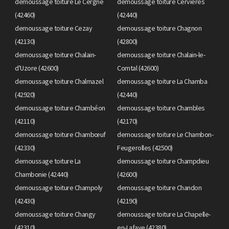
demoussage toiture Le Cergne
demoussage toiture Cervières
(42460)
(42440)
demoussage toiture Cezay
demoussage toiture Chagnon
(42130)
(42800)
demoussage toiture Chalain-
demoussage toiture Chalain-le-
d'Uzore (42600)
Comtal (42600)
demoussage toiture Chalmazel
demoussage toiture La Chamba
(42920)
(42440)
demoussage toiture Chambéon
demoussage toiture Chambles
(42110)
(42170)
demoussage toiture Chambœuf
demoussage toiture Le Chambon-
(42330)
Feugerolles (42500)
demoussage toiture La
demoussage toiture Champdieu
Chambonie (42440)
(42600)
demoussage toiture Champoly
demoussage toiture Chandon
(42430)
(42190)
demoussage toiture Changy
demoussage toiture La Chapelle-
(42310)
en-Lafaye (42380)