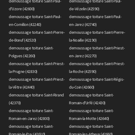
demoussage toiture Saint-Paul-
demoussage toiture Saint-Paul-
d'Uzore (42600)
de-Vézelin (42590)
demoussage toiture Saint-Paul-
demoussage toiture Saint-Paul-
en-Cornillon (42240)
en-Jarez (42740)
demoussage toiture Saint-Pierre-
demoussage toiture Saint-Pierre-
de-Bœuf (42520)
la-Noaille (42190)
demoussage toiture Saint-
demoussage toiture Saint-Priest-
Polgues (42260)
en-Jarez (42270)
demoussage toiture Saint-Priest-
demoussage toiture Saint-Priest-
la-Prugne (42830)
la-Roche (42590)
demoussage toiture Saint-Priest-
demoussage toiture Saint-Régis-
la-Vêtre (42440)
du-Coin (42660)
demoussage toiture Saint-Rirand
demoussage toiture Saint-
(42370)
Romain-d'Urfé (42430)
demoussage toiture Saint-
demoussage toiture Saint-
Romain-en-Jarez (42800)
Romain-la-Motte (42640)
demoussage toiture Saint-
demoussage toiture Saint-
Romain-le-Puy (42610)
Romain-les-Atheux (42660)