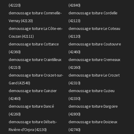
(42220)
(42840)
demoussage toiture Commelle-
demoussage toiture Cordelle
Vernay (42120)
(42123)
demoussage toiture La Côte-en-
demoussage toiture Le Coteau
Couzan (42111)
(42120)
demoussage toiture Cottance
demoussage toiture Coutouvre
(42360)
(42460)
demoussage toiture Craintilleux
demoussage toiture Cremeaux
(42210)
(42260)
demoussage toiture Croizet-sur-
demoussage toiture Le Crozet
Gand (42540)
(42310)
demoussage toiture Cuinzier
demoussage toiture Cuzieu
(42460)
(42330)
demoussage toiture Dancé
demoussage toiture Dargoire
(42260)
(42800)
demoussage toiture Débats-
demoussage toiture Doizieux
Rivière-d'Orpra (42130)
(42740)