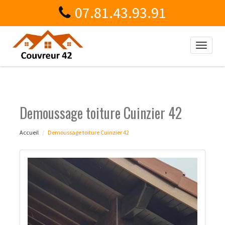
07.81.43.93.91
Toggle
naviga
Demoussage toiture Cuinzier 42
Accueil
Demoussage toiture Cuinzier 42