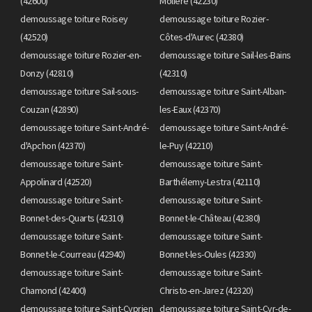
(42600)
Molière (42230)
demoussage toiture Roisey
demoussage toiture Rozier-
(42520)
Côtes-d'Aurec (42380)
demoussage toiture Rozier-en-
demoussage toiture Sail-les-Bains
Donzy (42810)
(42310)
demoussage toiture Sail-sous-
demoussage toiture Saint-Alban-
Couzan (42890)
les-Eaux (42370)
demoussage toiture Saint-André-
demoussage toiture Saint-André-
d'Apchon (42370)
le-Puy (42210)
demoussage toiture Saint-
demoussage toiture Saint-
Appolinard (42520)
Barthélemy-Lestra (42110)
demoussage toiture Saint-
demoussage toiture Saint-
Bonnet-des-Quarts (42310)
Bonnet-le-Château (42380)
demoussage toiture Saint-
demoussage toiture Saint-
Bonnet-le-Courreau (42940)
Bonnet-les-Oules (42330)
demoussage toiture Saint-
demoussage toiture Saint-
Chamond (42400)
Christo-en-Jarez (42320)
demoussage toiture Saint-Cyprien
demoussage toiture Saint-Cyr-de-