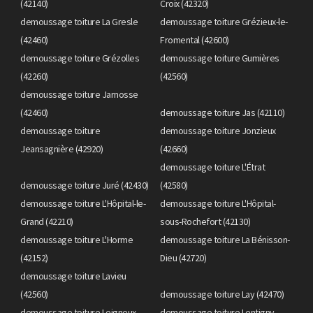
(42140)
Croix (42320)
demoussage toiture La Gresle
demoussage toiture Grézieux-le-
(42460)
Fromental (42600)
demoussage toiture Grézolles
demoussage toiture Gumières
(42260)
(42560)
demoussage toiture Jarnosse
(42460)
demoussage toiture Jas (42110)
demoussage toiture
demoussage toiture Jonzieux
Jeansagnière (42920)
(42660)
demoussage toiture L'Étrat
demoussage toiture Juré (42430)
(42580)
demoussage toiture L'Hôpital-le-
demoussage toiture L'Hôpital-
Grand (42210)
sous-Rochefort (42130)
demoussage toiture L'Horme
demoussage toiture La Bénisson-
(42152)
Dieu (42720)
demoussage toiture Lavieu
(42560)
demoussage toiture Lay (42470)
demoussage toiture Leigneux
demoussage toiture Lentigny