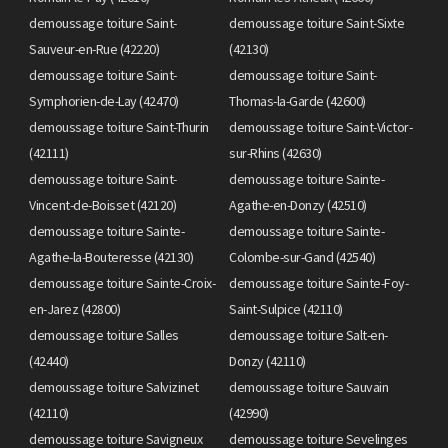
demoussage toiture Saint-
demoussage toiture Saint-Sixte
Sauveur-en-Rue (42220)
(42130)
demoussage toiture Saint-
demoussage toiture Saint-
Symphorien-de-Lay (42470)
Thomas-la-Garde (42600)
demoussage toiture Saint-Thurin
demoussage toiture Saint-Victor-
(42111)
sur-Rhins (42630)
demoussage toiture Saint-
demoussage toiture Sainte-
Vincent-de-Boisset (42120)
Agathe-en-Donzy (42510)
demoussage toiture Sainte-
demoussage toiture Sainte-
Agathe-la-Bouteresse (42130)
Colombe-sur-Gand (42540)
demoussage toiture Sainte-Croix-
demoussage toiture Sainte-Foy-
en-Jarez (42800)
Saint-Sulpice (42110)
demoussage toiture Salles
demoussage toiture Salt-en-
(42440)
Donzy (42110)
demoussage toiture Salvizinet
demoussage toiture Sauvain
(42110)
(42990)
demoussage toiture Savigneux
demoussage toiture Sevelinges