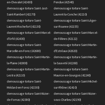
en-Chevalet (42430)
Pendue (42540)
demoussage toiture Saint-Just-
demoussage toiture Saint-
Saint-Rambert (42170)
Laurent-la-Conche (42210)
demoussage toiture Saint-
demoussage toiture Saint-Léger-
Laurent-Rochefort (42130)
sur-Roanne (42155)
demoussage toiture Saint-Marcel-
demoussage toiture Saint-Marcel-
d'Urfé (42430)
de-Félines (42122)
demoussage toiture Saint-
demoussage toiture Saint-Martin-
Marcellin-en-Forez (42680)
d'Estréaux (42620)
demoussage toiture Saint-Martin-
demoussage toiture Saint-Martin-
la-Plaine (42800)
la-Sauveté (42260)
demoussage toiture Saint-Martin-
demoussage toiture Saint-
Lestra (42110)
Maurice-en-Gourgois (42240)
demoussage toiture Saint-
demoussage toiture Saint-Michel-
Médard-en-Forez (42330)
sur-Rhône (42410)
demoussage toiture Saint-Nizier-
demoussage toiture Saint-Nizier-
de-Fornas (42380)
sous-Charlieu (42190)