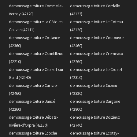
demoussage toiture Commelle-
demoussage toiture Cordelle
Vernay (42120)
(42123)
demoussage toiture La Côte-en-
demoussage toiture Le Coteau
Couzan (42111)
(42120)
demoussage toiture Cottance
demoussage toiture Coutouvre
(42360)
(42460)
demoussage toiture Craintilleux
demoussage toiture Cremeaux
(42210)
(42260)
demoussage toiture Croizet-sur-
demoussage toiture Le Crozet
Gand (42540)
(42310)
demoussage toiture Cuinzier
demoussage toiture Cuzieu
(42460)
(42330)
demoussage toiture Dancé
demoussage toiture Dargoire
(42260)
(42800)
demoussage toiture Débats-
demoussage toiture Doizieux
Rivière-d'Orpra (42130)
(42740)
demoussage toiture Écoche
demoussage toiture Écotay-