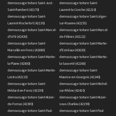
demoussage toiture Saint-Just-
demoussage toiture Saint-
Saint-Rambert (42170)
Laurent-la-Conche (42210)
demoussage toiture Saint-
demoussage toiture Saint-Léger-
Laurent-Rochefort (42130)
sur-Roanne (42155)
demoussage toiture Saint-Marcel-
demoussage toiture Saint-Marcel-
d'Urfé (42430)
de-Félines (42122)
demoussage toiture Saint-
demoussage toiture Saint-Martin-
Marcellin-en-Forez (42680)
d'Estréaux (42620)
demoussage toiture Saint-Martin-
demoussage toiture Saint-Martin-
la-Plaine (42800)
la-Sauveté (42260)
demoussage toiture Saint-Martin-
demoussage toiture Saint-
Lestra (42110)
Maurice-en-Gourgois (42240)
demoussage toiture Saint-
demoussage toiture Saint-Michel-
Médard-en-Forez (42330)
sur-Rhône (42410)
demoussage toiture Saint-Nizier-
demoussage toiture Saint-Nizier-
de-Fornas (42380)
sous-Charlieu (42190)
demoussage toiture Saint-Paul-
demoussage toiture Saint-Paul-