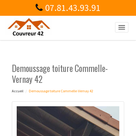
07.81.43.93.91
Toggle
naviga
Demoussage toiture Commelle-
Vernay 42
Accueil
Demoussage toiture Commelle-Vernay 42