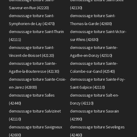
Sauveur-en-Rue (42220)
(42130)
demoussage toiture Saint-
demoussage toiture Saint-
Symphorien-de-Lay (42470)
Thomas-la-Garde (42600)
demoussage toiture Saint-Thurin
demoussage toiture Saint-Victor-
(42111)
sur-Rhins (42630)
demoussage toiture Saint-
demoussage toiture Sainte-
Vincent-de-Boisset (42120)
Agathe-en-Donzy (42510)
demoussage toiture Sainte-
demoussage toiture Sainte-
Agathe-la-Bouteresse (42130)
Colombe-sur-Gand (42540)
demoussage toiture Sainte-Croix-
demoussage toiture Sainte-Foy-
en-Jarez (42800)
Saint-Sulpice (42110)
demoussage toiture Salles
demoussage toiture Salt-en-
(42440)
Donzy (42110)
demoussage toiture Salvizinet
demoussage toiture Sauvain
(42110)
(42990)
demoussage toiture Savigneux
demoussage toiture Sevelinges
(42600)
(42460)