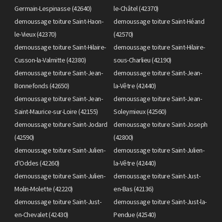
Germain-Lespinasse (42640)
le-Châtel (42370)
demoussage toiture Saint-Haon-
demoussage toiture Saint-Héand
le-Vieux (42370)
(42570)
demoussage toiture Saint-Hilaire-
demoussage toiture Saint-Hilaire-
Cusson-la-Valmitte (42380)
sous-Charlieu (42190)
demoussage toiture Saint-Jean-
demoussage toiture Saint-Jean-
Bonnefonds (42650)
la-Vêtre (42440)
demoussage toiture Saint-Jean-
demoussage toiture Saint-Jean-
Saint-Maurice-sur-Loire (42155)
Soleymieux (42560)
demoussage toiture Saint-Jodard
demoussage toiture Saint-Joseph
(42590)
(42800)
demoussage toiture Saint-Julien-
demoussage toiture Saint-Julien-
d'Oddes (42260)
la-Vêtre (42440)
demoussage toiture Saint-Julien-
demoussage toiture Saint-Just-
Molin-Molette (42220)
en-Bas (42136)
demoussage toiture Saint-Just-
demoussage toiture Saint-Just-la-
en-Chevalet (42430)
Pendue (42540)