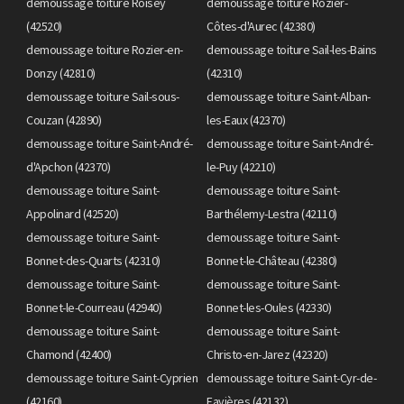
demoussage toiture Roisey
demoussage toiture Rozier-
(42520)
Côtes-d'Aurec (42380)
demoussage toiture Rozier-en-
demoussage toiture Sail-les-Bains
Donzy (42810)
(42310)
demoussage toiture Sail-sous-
demoussage toiture Saint-Alban-
Couzan (42890)
les-Eaux (42370)
demoussage toiture Saint-André-
demoussage toiture Saint-André-
d'Apchon (42370)
le-Puy (42210)
demoussage toiture Saint-
demoussage toiture Saint-
Appolinard (42520)
Barthélemy-Lestra (42110)
demoussage toiture Saint-
demoussage toiture Saint-
Bonnet-des-Quarts (42310)
Bonnet-le-Château (42380)
demoussage toiture Saint-
demoussage toiture Saint-
Bonnet-le-Courreau (42940)
Bonnet-les-Oules (42330)
demoussage toiture Saint-
demoussage toiture Saint-
Chamond (42400)
Christo-en-Jarez (42320)
demoussage toiture Saint-Cyprien
demoussage toiture Saint-Cyr-de-
(42160)
Favières (42132)