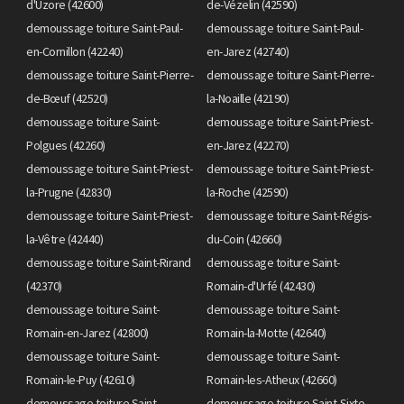
d'Uzore (42600)
de-Vézelin (42590)
demoussage toiture Saint-Paul-
demoussage toiture Saint-Paul-
en-Cornillon (42240)
en-Jarez (42740)
demoussage toiture Saint-Pierre-
demoussage toiture Saint-Pierre-
de-Bœuf (42520)
la-Noaille (42190)
demoussage toiture Saint-
demoussage toiture Saint-Priest-
Polgues (42260)
en-Jarez (42270)
demoussage toiture Saint-Priest-
demoussage toiture Saint-Priest-
la-Prugne (42830)
la-Roche (42590)
demoussage toiture Saint-Priest-
demoussage toiture Saint-Régis-
la-Vêtre (42440)
du-Coin (42660)
demoussage toiture Saint-Rirand
demoussage toiture Saint-
(42370)
Romain-d'Urfé (42430)
demoussage toiture Saint-
demoussage toiture Saint-
Romain-en-Jarez (42800)
Romain-la-Motte (42640)
demoussage toiture Saint-
demoussage toiture Saint-
Romain-le-Puy (42610)
Romain-les-Atheux (42660)
demoussage toiture Saint-
demoussage toiture Saint-Sixte