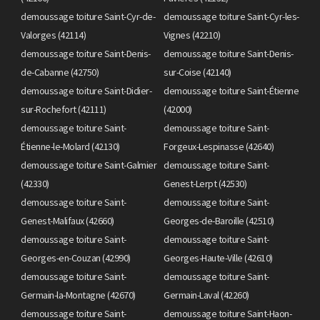
demoussage toiture Saint-Cyr-de-
demoussage toiture Saint-Cyr-les-
Valorges (42114)
Vignes (42210)
demoussage toiture Saint-Denis-
demoussage toiture Saint-Denis-
de-Cabanne (42750)
sur-Coise (42140)
demoussage toiture Saint-Didier-
demoussage toiture Saint-Étienne
sur-Rochefort (42111)
(42000)
demoussage toiture Saint-
demoussage toiture Saint-
Étienne-le-Molard (42130)
Forgeux-Lespinasse (42640)
demoussage toiture Saint-Galmier
demoussage toiture Saint-
(42330)
Genest-Lerpt (42530)
demoussage toiture Saint-
demoussage toiture Saint-
Genest-Malifaux (42660)
Georges-de-Baroille (42510)
demoussage toiture Saint-
demoussage toiture Saint-
Georges-en-Couzan (42990)
Georges-Haute-Ville (42610)
demoussage toiture Saint-
demoussage toiture Saint-
Germain-la-Montagne (42670)
Germain-Laval (42260)
demoussage toiture Saint-
demoussage toiture Saint-Haon-